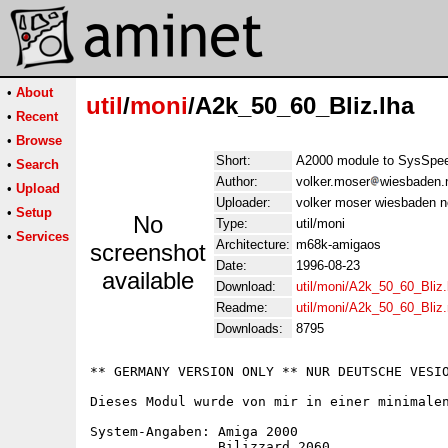
•
About
util
/
moni
/A2k_50_60_Bliz.lha
•
Recent
•
Browse
Short:
A2000 module to SysSpee
•
Search
Author:
volker.moser
wiesbaden.n
•
Upload
Uploader:
volker moser wiesbaden n
•
Setup
No
Type:
util/moni
•
Services
Architecture:
m68k-amigaos
screenshot
Date:
1996-08-23
available
Download:
util/moni/A2k_50_60_Bliz.
Readme:
util/moni/A2k_50_60_Bliz
Downloads:
8795
** GERMANY VERSION ONLY ** NUR DEUTSCHE VESIO
Dieses Modul wurde von mir in einer minimalen
System-Angaben: Amiga 2000

                Bilizzard 2060
