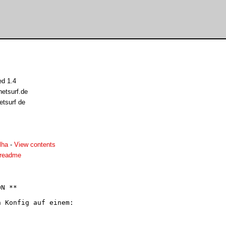
d 1.4
etsurf.de
etsurf de
lha
-
View contents
.readme
N **

 Konfig auf einem:
