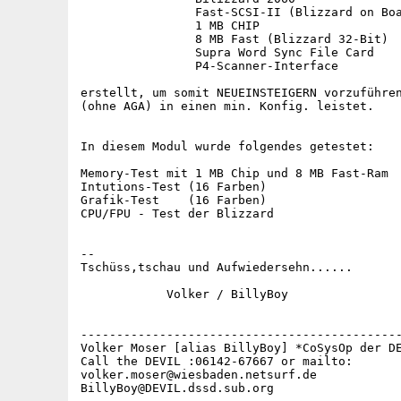
                Fast-SCSI-II (Blizzard on Boa
                1 MB CHIP

                8 MB Fast (Blizzard 32-Bit)

                Supra Word Sync File Card

                P4-Scanner-Interface

erstellt, um somit NEUEINSTEIGERN vorzuführen
(ohne AGA) in einen min. Konfig. leistet.

In diesem Modul wurde folgendes getestet:

Memory-Test mit 1 MB Chip und 8 MB Fast-Ram

Intutions-Test (16 Farben)

Grafik-Test    (16 Farben)

CPU/FPU - Test der Blizzard

--

Tschüss,tschau und Aufwiedersehn......       
            Volker / BillyBoy

                                             
                                             
---------------------------------------------
Volker Moser [alias BillyBoy] *CoSysOp der DE
Call the DEVIL :06142-67667 or mailto:       
volker.moser@wiesbaden.netsurf.de            
BillyBoy@DEVIL.dssd.sub.org                   