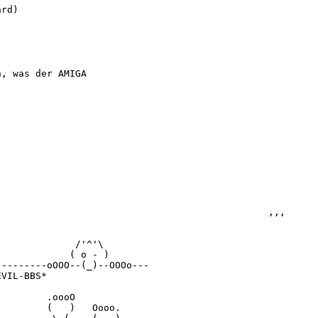
rd)

, was der AMIGA

                                               ,,,

             /'^'\

            ( o - )

--------oOOO--(_)--OOOo---

VIL-BBS*

                         

        .oooO              

       (   )   Oooo.	
